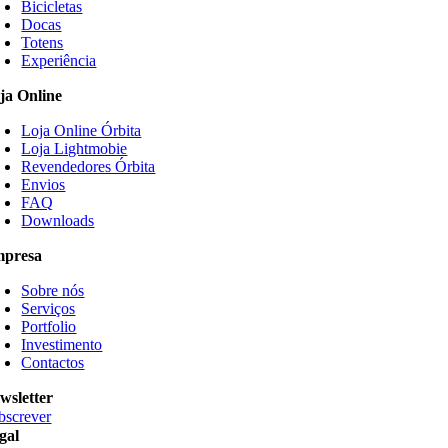
Bicicletas
variants.
Docas
The
Totens
options
Experiência
may
be
ja Online
chosen
on
Loja Online Órbita
the
Loja Lightmobie
product
Revendedores Órbita
page
Envios
FAQ
Downloads
presa
Sobre nós
Serviços
Portfolio
Investimento
Contactos
wsletter
bscrever
gal