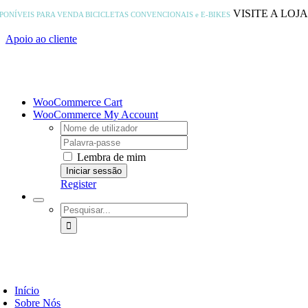
Skip
VISITE A LOJ
SPONÍVEIS PARA VENDA
BICICLETAS CONVENCIONAIS e E-BIKES
to
content
Apoio ao cliente
WooCommerce Cart
WooCommerce My Account
Username:
Password:
Lembra de mim
Register
Pesquisar
Início
Sobre Nós