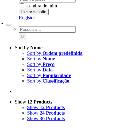
Lembra de mim
Register
Pesquisar
Sort by
Nome
Sort by
Ordem predefinida
Sort by
Nome
Sort by
Preço
Sort by
Data
Sort by
Popularidade
Sort by
Classificação
Show
12 Products
Show
12 Products
Show
24 Products
Show
36 Products