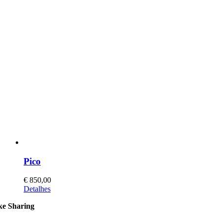
Pico
€
850,00
This
Detalhes
product
ke Sharing
has
multiple