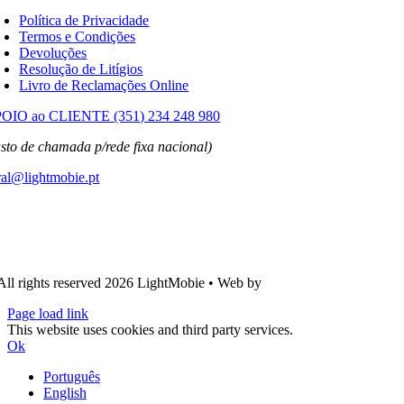
Política de Privacidade
Termos e Condições
Devoluções
Resolução de Litígios
Livro de Reclamações Online
OIO ao CLIENTE (351) 234 248 980
usto de chamada p/rede fixa nacional)
ral@lightmobie.pt
All rights reserved
2026 LightMobie • Web by
Com.Unidade Design
Page load link
This website uses cookies and third party services.
Ok
Português
English