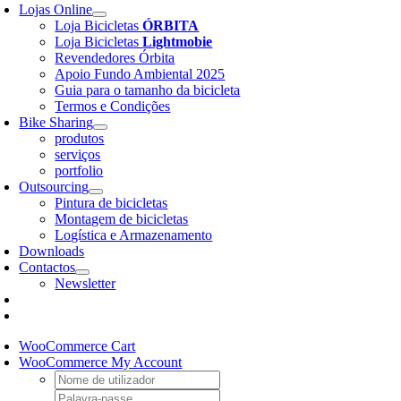
Lojas Online
Loja Bicicletas
ÓRBITA
Loja Bicicletas
Lightmobie
Revendedores Órbita
Apoio Fundo Ambiental 2025
Guia para o tamanho da bicicleta
Termos e Condições
Bike Sharing
produtos
serviços
portfolio
Outsourcing
Pintura de bicicletas
Montagem de bicicletas
Logística e Armazenamento
Downloads
Contactos
Newsletter
WooCommerce Cart
WooCommerce My Account
Username:
Password: