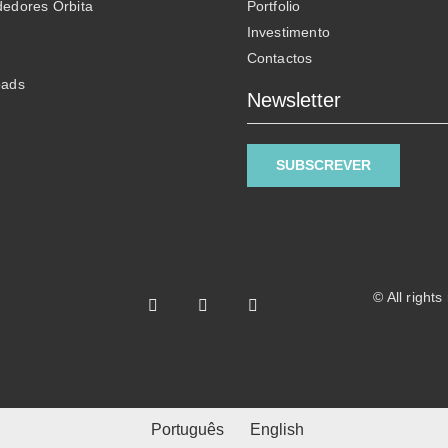
edores Órbita
Portfolio
Investimento
Contactos
oads
Newsletter
SUBSCREVER
© All right
Português
English