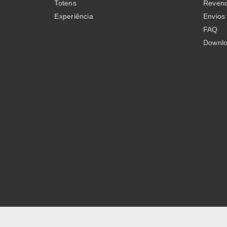
Totens
Revend
on
Experiência
Envios
the
FAQ
product
Downl
page