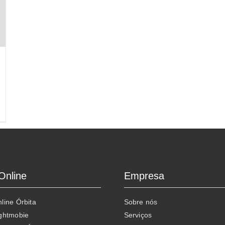
Online
Empresa
line Órbita
Sobre nós
ightmobie
Serviços