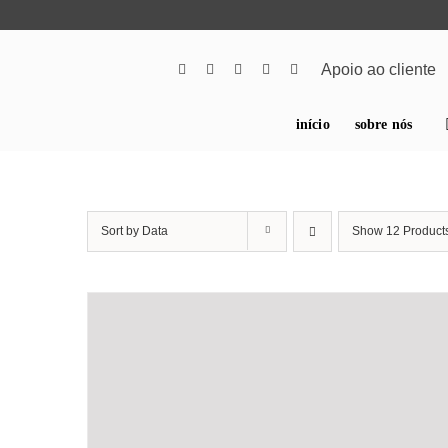
Skip
to
content
Apoio ao cliente
início
sobre nós
Sort by
Data
Show
12 Product