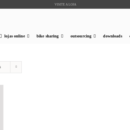
VISITE A LOJA
lojas online
bike sharing
outsourcing
downloads
s