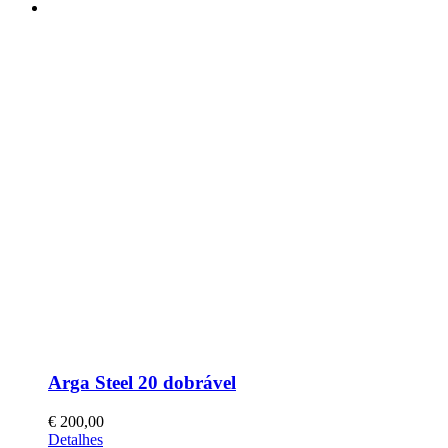
Arga Steel 20 dobrável
€
200,00
This
Detalhes