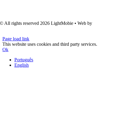
© All rights reserved
2026 LightMobie • Web by
Com.Unidade
Design
Page load link
This website uses cookies and third party services.
Ok
Português
English
Go
to
Top