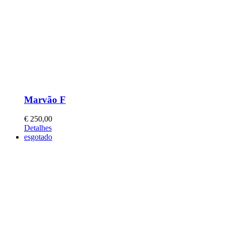
Marvão F
€
250,00
This
Detalhes
product
esgotado
has
multiple
variants.
The
options
may
be
chosen
on