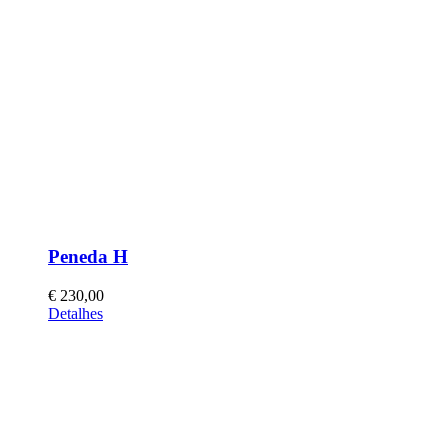
Peneda H
€
230,00
This
Detalhes
product
has
multiple
variants.
The
options
may