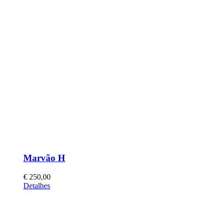
Marvão H
€
250,00
This
Detalhes
product
has
multiple