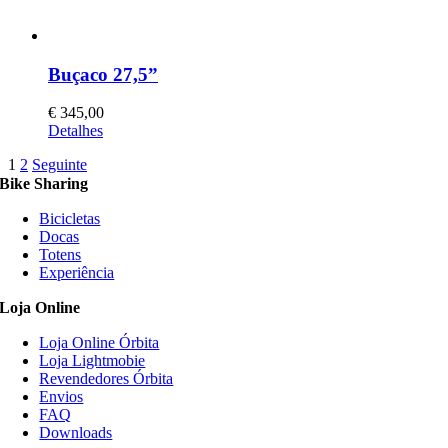
Buçaco 27,5”
€
345,00
This
Detalhes
product
1
2
Seguinte
has
Bike Sharing
multiple
variants.
Bicicletas
The
Docas
options
Totens
may
Experiência
be
chosen
Loja Online
on
the
Loja Online Órbita
product
Loja Lightmobie
page
Revendedores Órbita
Envios
FAQ
Downloads