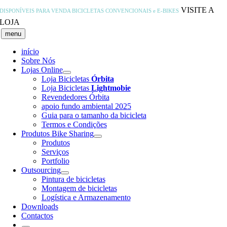
Skip
VISITE A
DISPONÍVEIS PARA VENDA
BICICLETAS CONVENCIONAIS e E-BIKES
to
LOJA
content
menu
início
Sobre Nós
Lojas Online
Loja Bicicletas
Órbita
Loja Bicicletas
Lightmobie
Revendedores Órbita
apoio fundo ambiental 2025
Guia para o tamanho da bicicleta
Termos e Condições
Produtos Bike Sharing
Produtos
Serviços
Portfolio
Outsourcing
Pintura de bicicletas
Montagem de bicicletas
Logística e Armazenamento
Downloads
Contactos