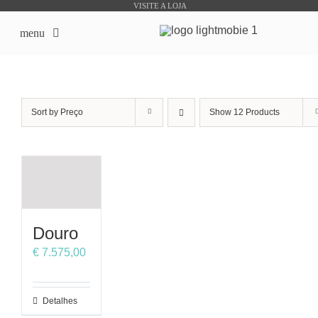
Skip
VISITE A LOJA
to
menu
content
início
Sort by
Preço
Show
12 Products
Sobre Nós
Lojas Online
Produtos Bike Sharing
Douro
Outsourcing
€
7.575,00
Downloads
This
Detalhes