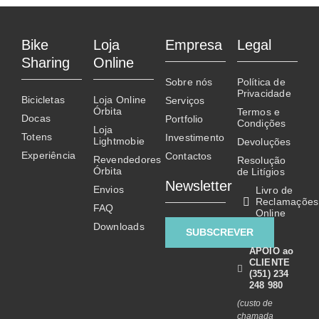
Contactos
product
has
multiple
Bike
Loja
Empresa
Legal
variants.
Sharing
Online
The
Sobre nós
Política de
options
Privacidade
Bicicletas
Loja Online
Serviços
may
Órbita
Termos e
Docas
Portfolio
be
Condições
Loja
Totens
chosen
Investimento
Lightmobie
Devoluções
on
Experiência
Contactos
Revendedores
Resolução
Órbita
the
de Litígios
Newsletter
product
Envios
Livro de
Reclamações
page
FAQ
Online
Downloads
SUBSCREVER
APOIO ao
CLIENTE
(351) 234
248 980
(custo de
chamada