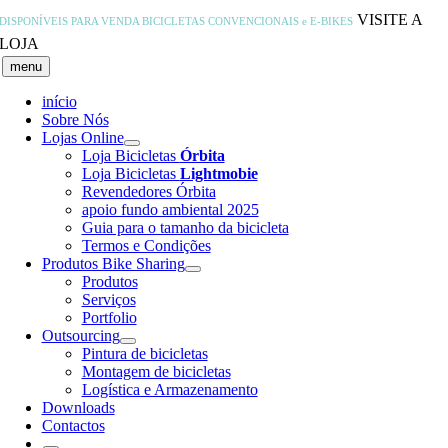
Skip
VISITE A
DISPONÍVEIS PARA VENDA
BICICLETAS CONVENCIONAIS e E-BIKES
to
LOJA
content
menu
início
Sobre Nós
Lojas Online
Loja Bicicletas
Órbita
Loja Bicicletas
Lightmobie
Revendedores Órbita
apoio fundo ambiental 2025
Guia para o tamanho da bicicleta
Termos e Condições
Produtos Bike Sharing
Produtos
Serviços
Portfolio
Outsourcing
Pintura de bicicletas
Montagem de bicicletas
Logística e Armazenamento
Downloads
Contactos