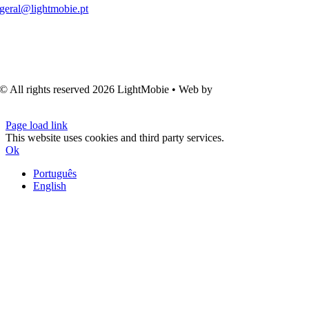
geral@lightmobie.pt
© All rights reserved
2026 LightMobie • Web by
Com.Unidade
Design
Page load link
This website uses cookies and third party services.
Ok
Português
English
Go
to
Top