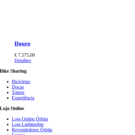
Douro
€
7.575,00
This
Detalhes
product
Bike Sharing
has
multiple
Bicicletas
variants.
Docas
The
Totens
options
Experiência
may
be
Loja Online
chosen
on
Loja Online Órbita
the
Loja Lightmobie
product
Revendedores Órbita
page