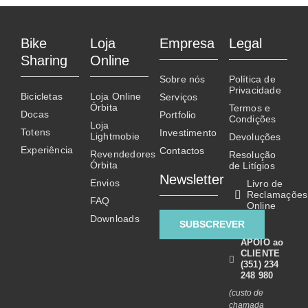
Contactos
product
has
multiple
Bike
Loja
Empresa
Legal
variants.
Sharing
Online
The
Sobre nós
Política de
options
Privacidade
Bicicletas
Loja Online
Serviços
may
Órbita
Termos e
Docas
Portfolio
be
Condições
Loja
Totens
chosen
Investimento
Lightmobie
Devoluções
on
Experiência
Contactos
Revendedores
Resolução
Órbita
the
de Litígios
Newsletter
product
Envios
Livro de
Reclamações
page
FAQ
Online
Downloads
SUBSCREVER
APOIO ao
CLIENTE
(351) 234
248 980
(custo de
chamada