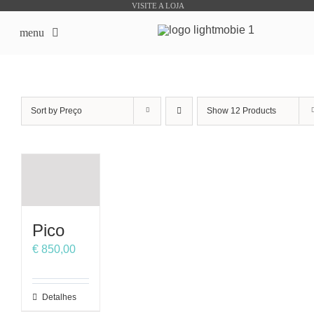
Skip
VISITE A LOJA
to
menu
content
início
Sort by
Preço
Show
12 Products
Sobre Nós
Lojas Online
Produtos Bike Sharing
Pico
Outsourcing
€
850,00
Downloads
This
Detalhes