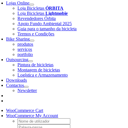
Lojas Online
Loja Bicicletas
ÓRBITA
Loja Bicicletas
Lightmobie
Revendedores Órbita
Apoio Fundo Ambiental 2025
Guia para o tamanho da bicicleta
Termos e Condições
Bike Sharing
produtos
serviços
portfolio
Outsourcing
Pintura de bicicletas
Montagem de bicicletas
Logística e Armazenamento
Downloads
Contactos
Newsletter
WooCommerce Cart
WooCommerce My Account
Username:
Password: