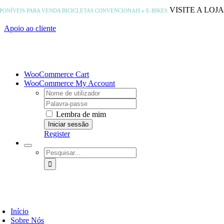
Skip
VISITE A LOJ
SPONÍVEIS PARA VENDA
BICICLETAS CONVENCIONAIS e E-BIKES
to
content
Apoio ao cliente
WooCommerce Cart
WooCommerce My Account
Username:
Password:
Lembra de mim
Register
Pesquisar
Início
Sobre Nós