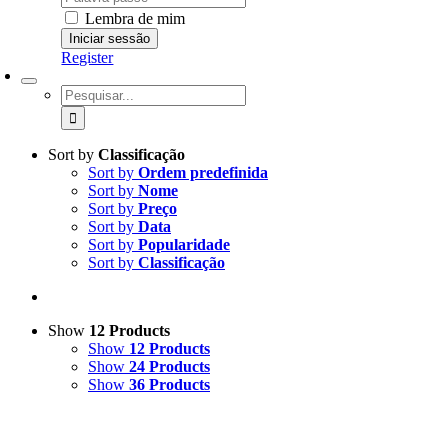
Lembra de mim
Register
Pesquisar
Sort by
Classificação
Sort by
Ordem predefinida
Sort by
Nome
Sort by
Preço
Sort by
Data
Sort by
Popularidade
Sort by
Classificação
Show
12 Products
Show
12 Products
Show
24 Products
Show
36 Products