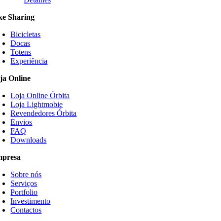
ke Sharing
Bicicletas
Docas
Totens
Experiência
ja Online
Loja Online Órbita
Loja Lightmobie
Revendedores Órbita
Envios
FAQ
Downloads
presa
Sobre nós
Serviços
Portfolio
Investimento
Contactos