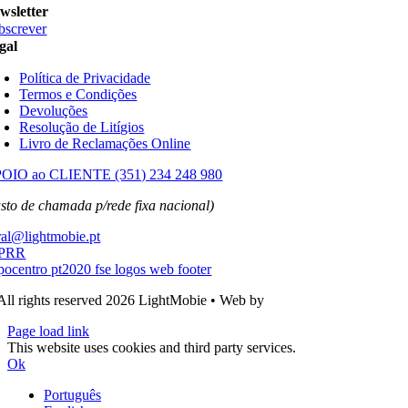
wsletter
bscrever
gal
Política de Privacidade
Termos e Condições
Devoluções
Resolução de Litígios
Livro de Reclamações Online
OIO ao CLIENTE (351) 234 248 980
usto de chamada p/rede fixa nacional)
ral@lightmobie.pt
All rights reserved
2026 LightMobie • Web by
Com.Unidade Design
Page load link
This website uses cookies and third party services.
Ok
Português