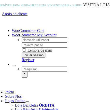
Skip
VISITE A LOJ
SPONÍVEIS PARA VENDA
BICICLETAS CONVENCIONAIS e E-BIKES
to
content
Apoio ao cliente
WooCommerce Cart
WooCommerce My Account
Username:
Password:
Lembra de mim
Register
Pesquisar
Início
Sobre Nós
Lojas Online
Loja Bicicletas
ÓRBITA
Loja Bicicletas
Lightmobie