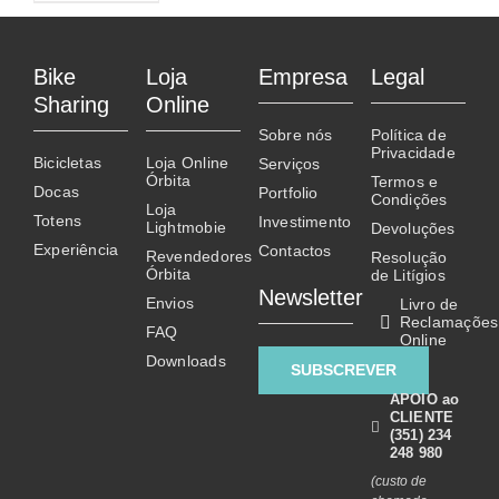
Contactos
Bike
Loja
Empresa
Legal
Sharing
Online
Sobre nós
Política de
Privacidade
Bicicletas
Loja Online
Serviços
Órbita
Termos e
Docas
Portfolio
Condições
Loja
Totens
Investimento
Lightmobie
Devoluções
Experiência
Contactos
Revendedores
Resolução
Órbita
de Litígios
Newsletter
Envios
Livro de
Reclamações
FAQ
Online
Downloads
SUBSCREVER
APOIO ao
CLIENTE
(351) 234
248 980
(custo de