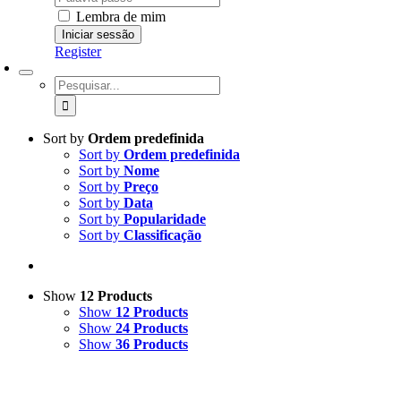
Lembra de mim
Register
Pesquisar
Sort by
Ordem predefinida
Sort by
Ordem predefinida
Sort by
Nome
Sort by
Preço
Sort by
Data
Sort by
Popularidade
Sort by
Classificação
Show
12 Products
Show
12 Products
Show
24 Products
Show
36 Products