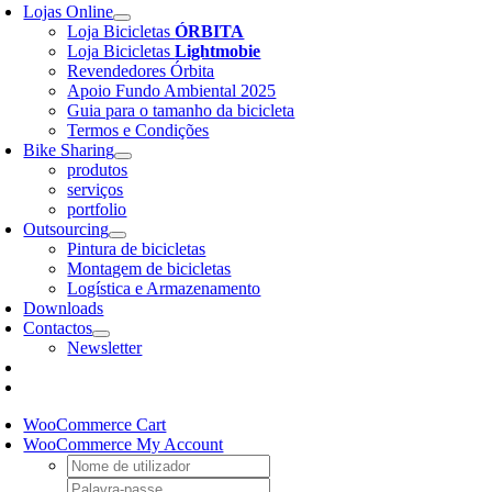
Lojas Online
Loja Bicicletas
ÓRBITA
Loja Bicicletas
Lightmobie
Revendedores Órbita
Apoio Fundo Ambiental 2025
Guia para o tamanho da bicicleta
Termos e Condições
Bike Sharing
produtos
serviços
portfolio
Outsourcing
Pintura de bicicletas
Montagem de bicicletas
Logística e Armazenamento
Downloads
Contactos
Newsletter
WooCommerce Cart
WooCommerce My Account
Username:
Password: