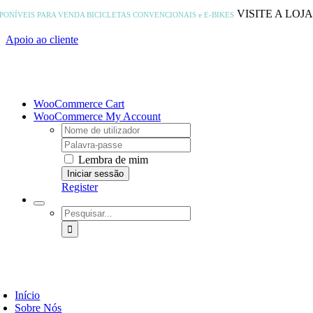
Skip
VISITE A LOJ
SPONÍVEIS PARA VENDA
BICICLETAS CONVENCIONAIS e E-BIKES
to
content
Apoio ao cliente
WooCommerce Cart
WooCommerce My Account
Username:
Password:
Lembra de mim
Register
Pesquisar
Início
Sobre Nós