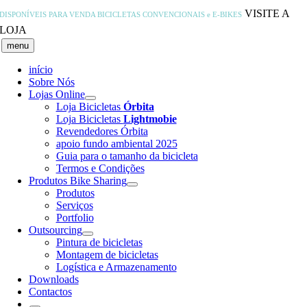
Skip
VISITE A
DISPONÍVEIS PARA VENDA
BICICLETAS CONVENCIONAIS e E-BIKES
to
LOJA
content
menu
início
Sobre Nós
Lojas Online
Loja Bicicletas
Órbita
Loja Bicicletas
Lightmobie
Revendedores Órbita
apoio fundo ambiental 2025
Guia para o tamanho da bicicleta
Termos e Condições
Produtos Bike Sharing
Produtos
Serviços
Portfolio
Outsourcing
Pintura de bicicletas
Montagem de bicicletas
Logística e Armazenamento
Downloads
Contactos