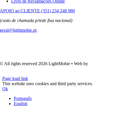
Livro de Reclamações Online
APOIO ao CLIENTE (351) 234 248 980
(custo de chamada p/rede fixa nacional)
geral@lightmobie.pt
© All rights reserved
2026 LightMobie • Web by
Com.Unidade
Design
Page load link
This website uses cookies and third party services.
Ok
Português
English
Go
to
Top