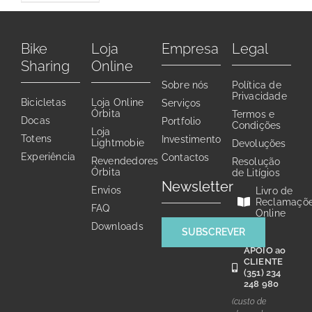
Contactos
Bike
Loja
Empresa
Legal
Sharing
Online
Sobre nós
Política de
Privacidade
Bicicletas
Loja Online
Serviços
Órbita
Termos e
Docas
Portfolio
Condições
Loja
Totens
Investimento
Lightmobie
Devoluções
Experiência
Contactos
Revendedores
Resolução
Órbita
de Litígios
Newsletter
Envios
Livro de
Reclamaçõ
FAQ
Online
Downloads
SUBSCREVER
APOIO ao
CLIENTE
(351) 234
248 980
(custo de