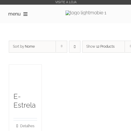
Skip
VISITE A LOJA
to
menu
content
início
Sort by
Nome
Show
12 Products
Sobre Nós
Lojas Online
Produtos Bike Sharing
E-
Outsourcing
Estrela
Downloads
Detalhes