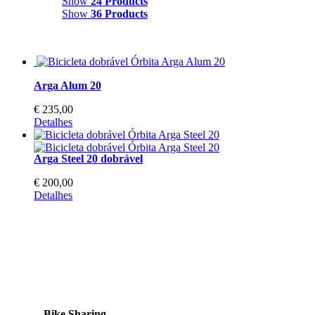
Show
24 Products
Show
36 Products
Arga Alum 20
€
235,00
This
Detalhes
product
has
Arga Steel 20 dobrável
multiple
variants.
€
200,00
The
This
Detalhes
options
product
may
has
be
multiple
chosen
variants.
on
The
the
options
product
may
page
be
chosen
Bike Sharing