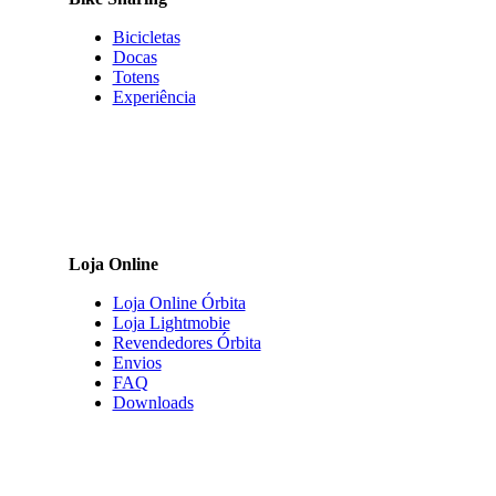
on
the
Bicicletas
product
Docas
page
Totens
Experiência
Loja Online
Loja Online Órbita
Loja Lightmobie
Revendedores Órbita
Envios
FAQ
Downloads