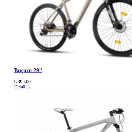
Buçaco 29”
€
395,00
This
Detalhes
product
has
multiple
variants.
The
options
may
be