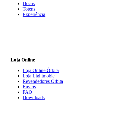
on
Docas
the
Totens
product
Experiência
page
Loja Online
Loja Online Órbita
Loja Lightmobie
Revendedores Órbita
Envios
FAQ
Downloads