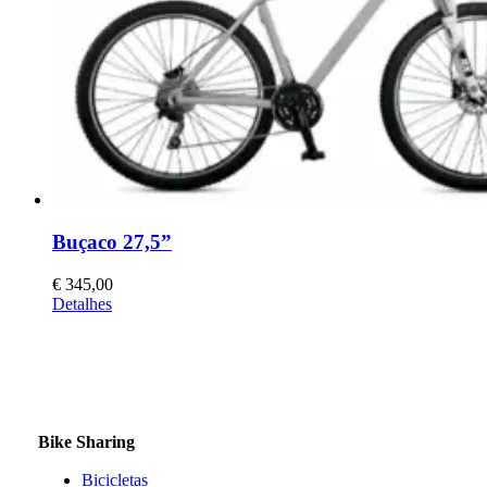
chosen
on
the
product
page
Buçaco 27,5”
€
345,00
This
Detalhes
product
has
multiple
variants.
The
options
may
Bike Sharing
be
chosen
Bicicletas