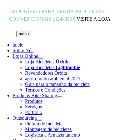
Skip
to
DISPONÍVEIS PARA VENDA
BICICLETAS
content
CONVENCIONAIS e E-BIKES
VISITE A LOJA
menu
início
Sobre Nós
Lojas Online
Loja Bicicletas
Órbita
Loja Bicicletas
Lightmobie
Revendedores Órbita
apoio fundo ambiental 2025
Guia para o tamanho da bicicleta
Termos e Condições
Produtos Bike Sharing
Produtos
Serviços
Portfolio
Outsourcing
Pintura de bicicletas
Montagem de bicicletas
Logística e Armazenamento