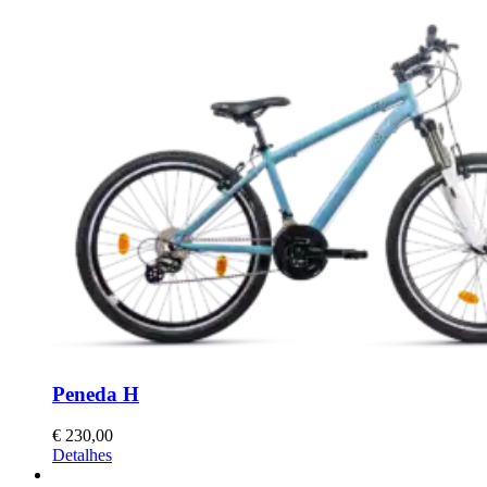
Peneda H
€
230,00
This
Detalhes
product