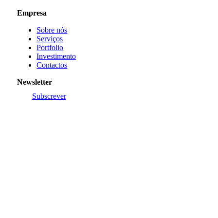
Empresa
Sobre nós
Serviços
Portfolio
Investimento
Contactos
Newsletter
Subscrever
Legal
Política de Privacidade
Termos e Condições
Devoluções
Resolução de Litígios
Livro de Reclamações Online