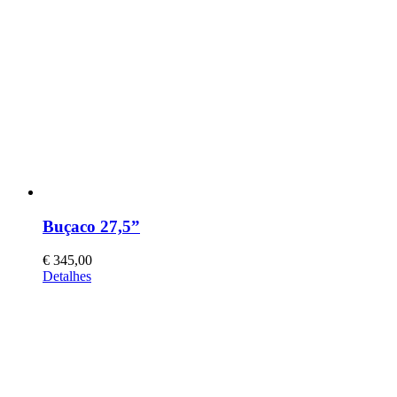
Buçaco 27,5”
€
345,00
This
Detalhes
product
has
multiple
variants.
The
options
may