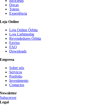
Bicicletas
variants.
Docas
The
Totens
options
Experiência
may
be
Loja Online
chosen
on
Loja Online Órbita
the
Loja Lightmobie
product
Revendedores Órbita
page
Envios
FAQ
Downloads
Empresa
Sobre nós
Serviços
Portfolio
Investimento
Contactos
Newsletter
Subscrever
Legal