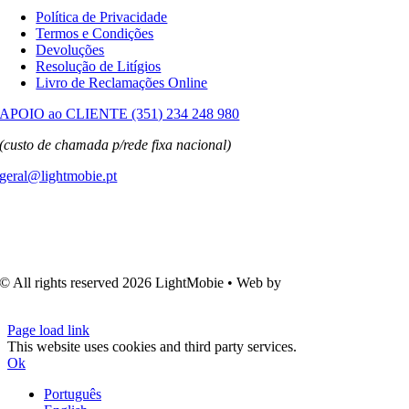
Política de Privacidade
Termos e Condições
Devoluções
Resolução de Litígios
Livro de Reclamações Online
APOIO ao CLIENTE (351) 234 248 980
(custo de chamada p/rede fixa nacional)
geral@lightmobie.pt
© All rights reserved
2026 LightMobie • Web by
Com.Unidade
Design
Page load link
This website uses cookies and third party services.
Ok
Português