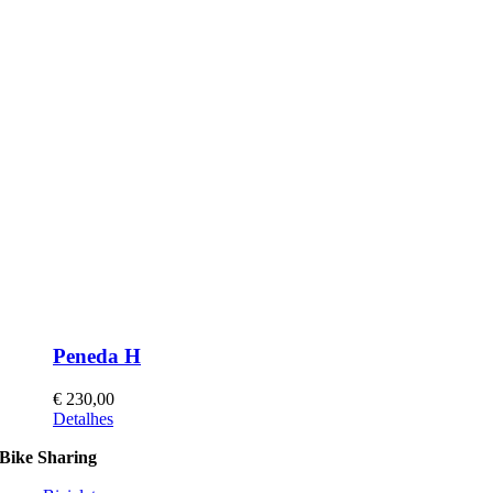
Peneda H
€
230,00
This
Detalhes
product
Bike Sharing
has
multiple