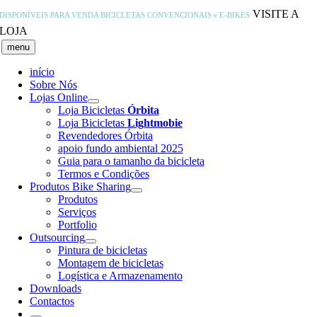
Skip
VISITE A
DISPONÍVEIS PARA VENDA
BICICLETAS CONVENCIONAIS e E-BIKES
to
LOJA
content
menu
início
Sobre Nós
Lojas Online
Loja Bicicletas
Órbita
Loja Bicicletas
Lightmobie
Revendedores Órbita
apoio fundo ambiental 2025
Guia para o tamanho da bicicleta
Termos e Condições
Produtos Bike Sharing
Produtos
Serviços
Portfolio
Outsourcing
Pintura de bicicletas
Montagem de bicicletas
Logística e Armazenamento
Downloads
Contactos