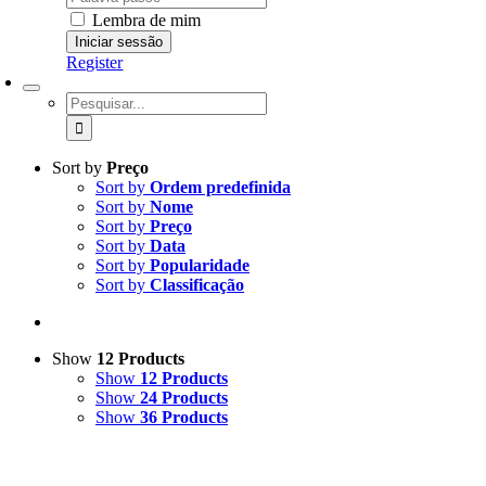
Lembra de mim
Register
Pesquisar
Sort by
Preço
Sort by
Ordem predefinida
Sort by
Nome
Sort by
Preço
Sort by
Data
Sort by
Popularidade
Sort by
Classificação
Show
12 Products
Show
12 Products
Show
24 Products
Show
36 Products