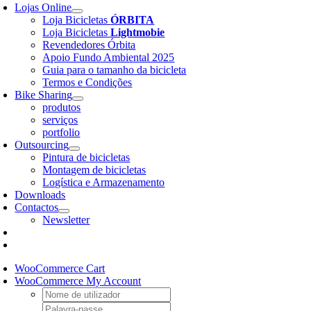
Lojas Online
Loja Bicicletas
ÓRBITA
Loja Bicicletas
Lightmobie
Revendedores Órbita
Apoio Fundo Ambiental 2025
Guia para o tamanho da bicicleta
Termos e Condições
Bike Sharing
produtos
serviços
portfolio
Outsourcing
Pintura de bicicletas
Montagem de bicicletas
Logística e Armazenamento
Downloads
Contactos
Newsletter
WooCommerce Cart
WooCommerce My Account
Username:
Password: