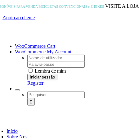
Skip
VISITE A LOJ
SPONÍVEIS PARA VENDA
BICICLETAS CONVENCIONAIS e E-BIKES
to
content
Apoio ao cliente
WooCommerce Cart
WooCommerce My Account
Username:
Password:
Lembra de mim
Register
Pesquisar
Início
Sobre Nós