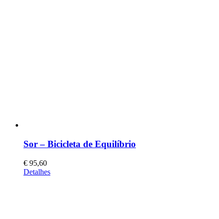
Sor – Bicicleta de Equilíbrio
€
95,60
This
Detalhes
product
has
multiple
variants.
The