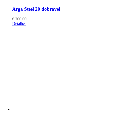
Arga Steel 20 dobrável
€
200,00
This
Detalhes
product
has
multiple
variants.
The
options
may
be
chosen
on
the
product
page