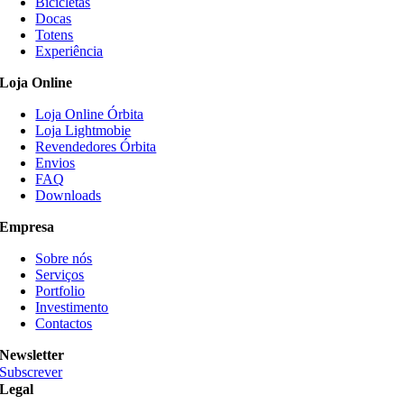
Bicicletas
variants.
Docas
The
Totens
options
Experiência
may
be
Loja Online
chosen
on
Loja Online Órbita
the
Loja Lightmobie
product
Revendedores Órbita
page
Envios
FAQ
Downloads
Empresa
Sobre nós
Serviços
Portfolio
Investimento
Contactos
Newsletter
Subscrever
Legal