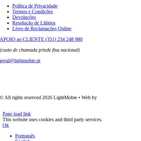
Política de Privacidade
Termos e Condições
Devoluções
Resolução de Litígios
Livro de Reclamações Online
APOIO ao CLIENTE (351) 234 248 980
(custo de chamada p/rede fixa nacional)
geral@lightmobie.pt
© All rights reserved
2026 LightMobie • Web by
Com.Unidade
Design
Page load link
This website uses cookies and third party services.
Ok
Português