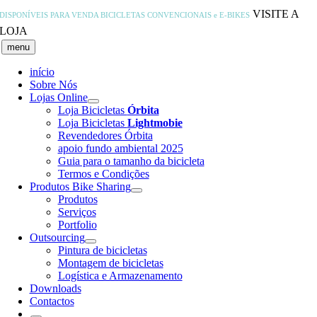
Skip
VISITE A
DISPONÍVEIS PARA VENDA
BICICLETAS CONVENCIONAIS e E-BIKES
to
LOJA
content
menu
início
Sobre Nós
Lojas Online
Loja Bicicletas
Órbita
Loja Bicicletas
Lightmobie
Revendedores Órbita
apoio fundo ambiental 2025
Guia para o tamanho da bicicleta
Termos e Condições
Produtos Bike Sharing
Produtos
Serviços
Portfolio
Outsourcing
Pintura de bicicletas
Montagem de bicicletas
Logística e Armazenamento
Downloads
Contactos