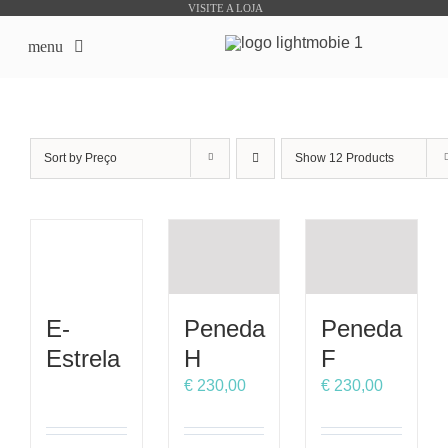
Skip
VISITE A LOJA
to
menu
content
início
Sort by
Preço
Show
12 Products
Sobre Nós
Lojas Online
Produtos Bike Sharing
E-
Peneda
Peneda
Outsourcing
Estrela
H
F
€
230,00
€
230,00
Downloads