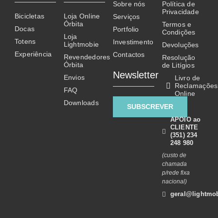
Sobre nós
Política de
options
Privacidade
Bicicletas
Loja Online
Serviços
may
Órbita
Termos e
Docas
Portfolio
be
Condições
Loja
Totens
chosen
Investimento
Lightmobie
Devoluções
on
Experiência
Contactos
Revendedores
Resolução
Órbita
the
de Litígios
Newsletter
product
Envios
Livro de
Reclamações
page
FAQ
Online
Downloads
SUBSCREVER
APOIO ao
CLIENTE
(351) 234
248 980
(custo de
chamada
p/rede fixa
nacional)
geral@lightmob