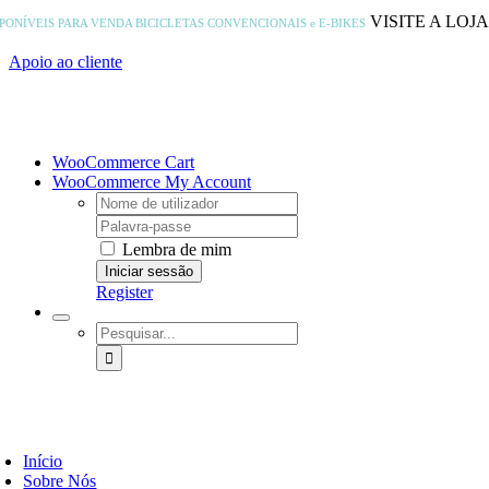
Skip
VISITE A LOJ
SPONÍVEIS PARA VENDA
BICICLETAS CONVENCIONAIS e E-BIKES
to
content
Apoio ao cliente
WooCommerce Cart
WooCommerce My Account
Username:
Password:
Lembra de mim
Register
Pesquisar
Início
Sobre Nós