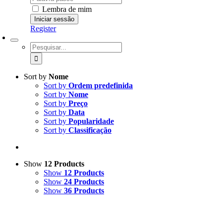
Lembra de mim
Register
Pesquisar
Sort by
Nome
Sort by
Ordem predefinida
Sort by
Nome
Sort by
Preço
Sort by
Data
Sort by
Popularidade
Sort by
Classificação
Show
12 Products
Show
12 Products
Show
24 Products
Show
36 Products