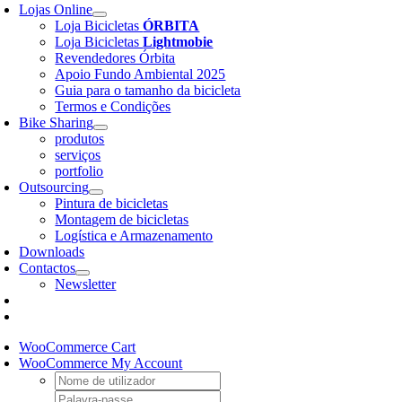
Lojas Online
Loja Bicicletas
ÓRBITA
Loja Bicicletas
Lightmobie
Revendedores Órbita
Apoio Fundo Ambiental 2025
Guia para o tamanho da bicicleta
Termos e Condições
Bike Sharing
produtos
serviços
portfolio
Outsourcing
Pintura de bicicletas
Montagem de bicicletas
Logística e Armazenamento
Downloads
Contactos
Newsletter
WooCommerce Cart
WooCommerce My Account
Username:
Password: